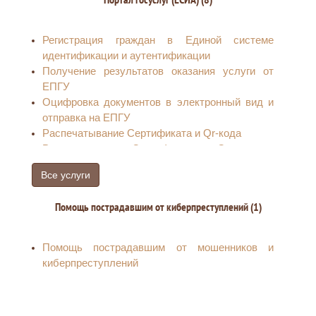
передаче заявлений в ТИК
Регистрация граждан в Единой системе
идентификации и аутентификации
Получение результатов оказания услуги от
ЕПГУ
Оцифровка документов в электронный вид и
отправка на ЕПГУ
Распечатывание Сертификата и Qr-кода
Распечатывание Сертификата и Qr-кода на
ребенка
Все услуги
Прием заявлений о внесении в кредитную
историю сведений о запрете (снятии запрета)
Помощь пострадавшим от киберпреступлений (1)
на заключение договоров потребительского
займа (кредита)
Прием заявлений по предоставлению
Помощь пострадавшим от мошенников и
сведений о запрете (снятии запрета) на
киберпреступлений
заключение договоров потребительского
займа (кредита).
Прием заявлений на установление запрета на