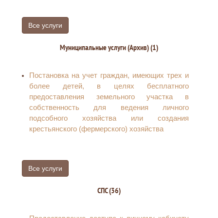
Прием уведомлений о выполнении
технических условий, указанных в договоре о
технологическом присоединении
Все услуги
энергопринимающих устройств потребителей
электрической энергии, объектов по
Муниципальные услуги (Архив) (1)
производству электрической энергии, а также
объектов электросетевого хозяйства,
Постановка на учет граждан, имеющих трех и
принадлежащих сетевым организациям и иным
более детей, в целях бесплатного
лицам, максимальная мощность которых
предоставления земельного участка в
составляет до 15 кВт, а напряжение до 20 Вт
собственность для ведения личного
включительно к электрическим сетям
подсобного хозяйства или создания
крестьянского (фермерского) хозяйства
Все услуги
СПС (36)