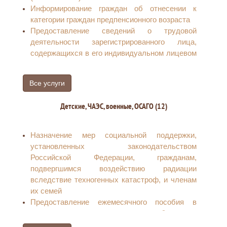
Информирование граждан об отнесении к
категории граждан предпенсионного возраста
Предоставление сведений о трудовой
деятельности зарегистрированного лица,
содержащихся в его индивидуальном лицевом
счете
Прием, рассмотрение заявлений
Все услуги
(уведомления) застрахованных лиц в целях
реализации ими прав при формировании и
Детские, ЧАЭС, военные, ОСАГО (12)
инвестировании средств пенсионных
накоплений и принятие решений по ним
Прием заявления для размещения сведений о
Назначение мер социальной поддержки,
транспортном средстве, управляемом
установленных законодательством
инвалидом, или транспортном средстве,
Российской Федерации, гражданам,
перевозящем инвалида и (или) ребенка-
подвергшимся воздействию радиации
инвалида, в государственной информационной
вследствие техногенных катастроф, и членам
системе «Единая централизованная цифровая
их семей
платформа в социальной сфере»
Предоставление ежемесячного пособия в
Установление ежемесячной денежной
связи с рождением и воспитанием ребенка
выплаты отдельным категориям граждан в
Предоставление ежемесячного пособия по