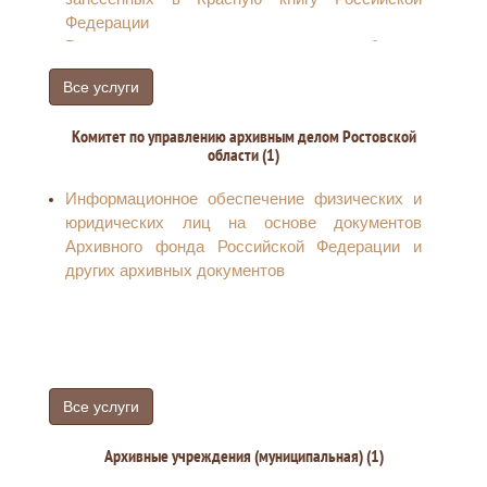
строительства, расположенного на
Федерации
территориях двух и более муниципальных
Выдача и аннулирование охотничьего билета
образований (муниципальных районов,
единого федерального образца
городских округов) (за исключением
Все услуги
Предоставление права пользования недрами
строительства автомобильных дорог и
Внесение изменений в лицензию на право
дорожных сооружений)
Комитет по управлению архивным делом Ростовской
пользования недрами
области (1)
Переоформление лицензии на право
пользования недрами
Информационное обеспечение физических и
Прекращение права пользования недрами
юридических лиц на основе документов
Предоставление в пределах земель лесного
Архивного фонда Российской Федерации и
фонда лесных участков в безвозмездное
других архивных документов
пользование
Все услуги
Архивные учреждения (муниципальная) (1)