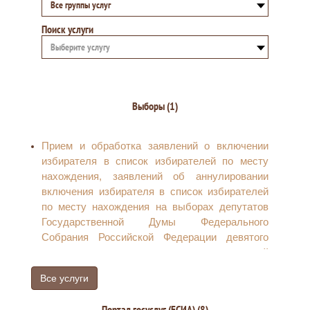
Все группы услуг
Поиск услуги
Выберите услугу
Выборы (1)
Прием и обработка заявлений о включении
избирателя в список избирателей по месту
нахождения, заявлений об аннулировании
включения избирателя в список избирателей
по месту нахождения на выборах депутатов
Государственной Думы Федерального
Собрания Российской Федерации девятого
созыва, направлению соответствующей
информации в централизованную базу данных
Все услуги
Государственной автоматизированной
системы российской Федерации «Выборы» и
Портал госуслуг (ЕСИА) (8)