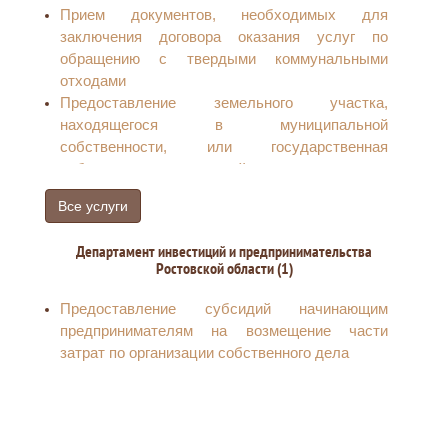
Прием документов, необходимых для
заключения договора оказания услуг по
обращению с твердыми коммунальными
отходами
Предоставление земельного участка,
находящегося в муниципальной
собственности, или государственная
собственность на который не разграничена, на
торгах
Все услуги
Прием документов, необходимых для
заключения договора о технологическом
Департамент инвестиций и предпринимательства
присоединении энергопринимающих устройств
Ростовской области (1)
потребителей электрической энергии,
объектов по производству электрической
Предоставление субсидий начинающим
энергии, а также объектов электросетевого
предпринимателям на возмещение части
хозяйства, принадлежащих сетевым
затрат по организации собственного дела
организациям и иным лицам, максимальная
мощность которых составляет до 15 кВт, а
напряжение до 20 Вт включительно к
электрическим сетям