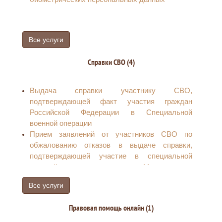
Все услуги
Справки СВО (4)
Выдача справки участнику СВО,
подтверждающей факт участия граждан
Российской Федерации в Специальной
военной операции
Прием заявлений от участников СВО по
обжалованию отказов в выдаче справки,
подтверждающей участие в специальной
военной операции по линии Министерства
обороны Российской Федерации
Все услуги
Прием заявлений от членов семей участников
СВО по обжалованию отказов в выдаче
Правовая помощь онлайн (1)
справки, подтверждающей участие в
специальной военной операции по линии