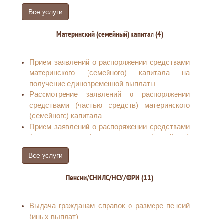
Все услуги
Материнский (семейный) капитал (4)
Прием заявлений о распоряжении средствами
материнского (семейного) капитала на
получение единовременной выплаты
Рассмотрение заявлений о распоряжении
средствами (частью средств) материнского
(семейного) капитала
Прием заявлений о распоряжении средствами
(частью средств) материнского (семейного)
капитала на получение ежемесячной выплаты
Все услуги
до достижения ребенком возраста трех лет
Выдача государственного сертификата на
Пенсии/СНИЛС/НСУ/ФРИ (11)
материнский (семейный) капитал
Выдача гражданам справок о размере пенсий
(иных выплат)