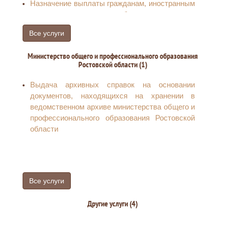
Назначение выплаты гражданам, иностранным
гражданам, лицам без гражданства
финансовой помощи в связи с утратой ими
Все услуги
имущества первой необходимости в
результате чрезвычайных ситуаций
Министерство общего и профессионального образования
природного и техногенного характера
Ростовской области (1)
Выдача архивных справок на основании
документов, находящихся на хранении в
ведомственном архиве министерства общего и
профессионального образования Ростовской
области
Все услуги
Другие услуги (4)