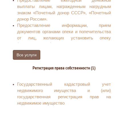
Предоставление ежегодной денежной
выплаты лицам, награжденным нагрудным
знаком «Почетный донор СССР», «Почетный
донор России».
Предоставление информации, прием
документов органами опеки и попечительства
от лиц, желающих установить опеку
(попечительство) или патронаж над
определенной категорией граждан (лица,
Все услуги
признанные в установленном законом порядке
недееспособности)
Регистрация права собственности (1)
Выдача справок студентам для получения
государственной социальной стипендии
Признание гражданина нуждающимся в
Государственный кадастровый учет
социальном обслуживании
недвижимого имущества и (или)
Оплата расходов на газификацию
государственная регистрация прав на
домовладения (квартиры)
недвижимое имущество
Оказание государственной социальной
помощи отдельным категориям граждан
(предоставление государственной социальной
помощи в виде социального пособия)