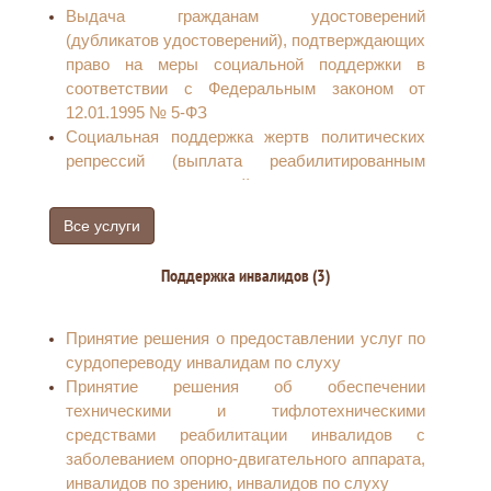
Выдача гражданам удостоверений
выплат на детей из многодетных семей
(дубликатов удостоверений), подтверждающих
Комплексный запрос для семей, имеющих
право на меры социальной поддержки в
детей
соответствии с Федеральным законом от
Выдача удостоверения, подтверждающего
12.01.1995 № 5-ФЗ
статус многодетной семьи в Российской
Социальная поддержка жертв политических
Федерации
репрессий (выплата реабилитированным
гражданам денежной компенсации на
установку телефона)
Все услуги
Выплата компенсации за проезд в пределах
территории Российской Федерации (туда и
Поддержка инвалидов (3)
обратно) один раз в год железнодорожным
транспортом, а в районах, не имеющих
железнодорожного сообщения, - 50 процентов
Принятие решения о предоставлении услуг по
стоимости проезда водным, воздушным или
сурдопереводу инвалидам по слуху
междугородным автомобильным транспортом
Принятие решения об обеспечении
реабилитированным гражданам
техническими и тифлотехническими
Снижение стоимости лекарств по рецепту
средствами реабилитации инвалидов с
врача на 50 процентов
заболеванием опорно-двигательного аппарата,
Выплата компенсации за предоставленные
инвалидов по зрению, инвалидов по слуху