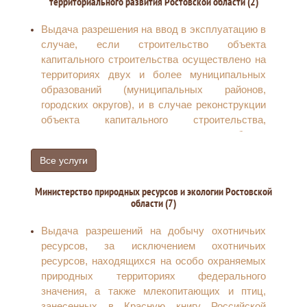
территориального развития Ростовской области (2)
Продажа земельного участка без проведения
торгов
Выдача разрешения на ввод в эксплуатацию в
Предоставление информации об объектах
случае, если строительство объекта
учета из реестра муниципального имущества
капитального строительства осуществлено на
территориях двух и более муниципальных
образований (муниципальных районов,
городских округов), и в случае реконструкции
объекта капитального строительства,
расположенного на территориях двух и более
муниципальных образований (муниципальных
Все услуги
районов, городских округов) (за исключением
строительства автомобильных дорог и
Министерство природных ресурсов и экологии Ростовской
дорожных сооружений, линий связи)
области (7)
Выдача разрешения на строительство в
случае, если строительство объекта
Выдача разрешений на добычу охотничьих
капитального строительства планируется
ресурсов, за исключением охотничьих
осуществлять на территориях двух и более
ресурсов, находящихся на особо охраняемых
муниципальных образований (муниципальных
природных территориях федерального
районов, городских округов), и в случае
значения, а также млекопитающих и птиц,
реконструкции объекта капитального
занесенных в Красную книгу Российской