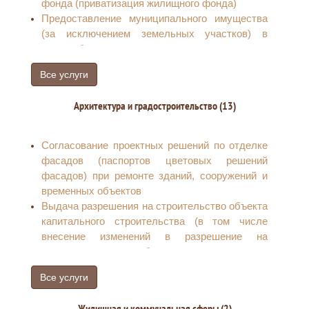
фонда (приватизация жилищного фонда)
Предоставление муниципального имущества
(за исключением земельных участков) в
аренду без проведения торгов
Уточнение вида и принадлежности платежей
Все услуги
по арендной плате или возврат излишне
оплаченных денежных средств за земельные
Архитектура и градостроительство (13)
участки, муниципальное имущество
Выдача арендатору земельного участка
согласия на залог права аренды земельного
Согласование проектных решений по отделке
участка
фасадов (паспортов цветовых решений
Расторжение договора аренды,
фасадов) при ремонте зданий, сооружений и
безвозмездного пользования земельным
временных объектов
участком
Выдача разрешения на строительство объекта
Сверка арендных платежей с арендаторами
капитального строительства (в том числе
земельных участков, муниципального
внесение изменений в разрешение на
имущества
строительство объекта капитального
Предоставление земельного участка,
строительства и внесение изменений в
находящегося в государственной или
Все услуги
разрешение на строительство объекта
муниципальной собственности, гражданину
капитального строительства в связи с
или юридическому лицу в собственность
Жилищная и коммунальная сферы (2)