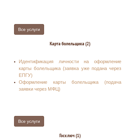
заключение договоров об оказании услуг
подвижной радиотелефонной связи и снятии
такого запрета
Все услуги
Карта болельщика (2)
Идентификация личности на оформление
карты болельщика (заявка уже подана через
ЕПГУ)
Оформление карты болельщика (подача
заявки через МФЦ)
Все услуги
Госключ (1)