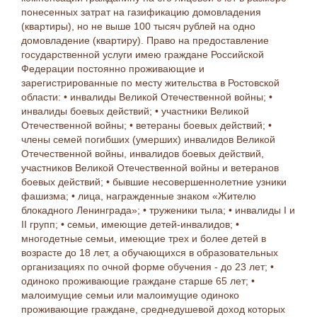
понесенных затрат на газификацию домовладения
(квартиры), но не выше 100 тысяч рублей на одно
домовладение (квартиру). Право на предоставление
государственной услуги имею граждане Российской
Федерации постоянно проживающие и
зарегистрированные по месту жительства в Ростовской
области: • инвалиды Великой Отечественной войны; •
инвалиды боевых действий; • участники Великой
Отечественной войны; • ветераны боевых действий; •
члены семей погибших (умерших) инвалидов Великой
Отечественной войны, инвалидов боевых действий,
участников Великой Отечественной войны и ветеранов
боевых действий; • бывшие несовершеннолетние узники
фашизма; • лица, награжденные знаком «Жителю
блокадного Ленинграда»; • труженики тыла; • инвалиды I и
II групп; • семьи, имеющие детей-инвалидов; •
многодетные семьи, имеющие трех и более детей в
возрасте до 18 лет, а обучающихся в образовательных
организациях по очной форме обучения - до 23 лет; •
одиноко проживающие граждане старше 65 лет; •
малоимущие семьи или малоимущие одиноко
проживающие граждане, среднедушевой доход которых