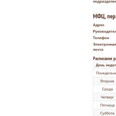
подразделе
МФЦ, пер.
Адрес
Руководите
Телефон
Электронна
почта
Расписание 
День неде
Понедельн
Вторник
Среда
Четверг
Пятница
Суббота