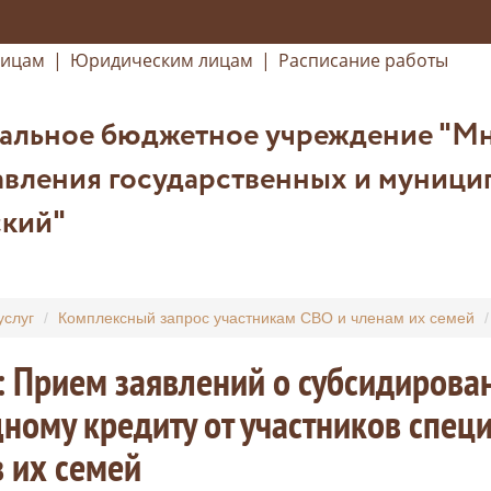
лицам
|
Юридическим лицам
|
Расписание работы
альное бюджетное учреждение "М
вления государственных и муниципа
кий"
услуг
Комплексный запрос участникам СВО и членам их семей
: Прием заявлений о субсидирова
ому кредиту от участников спец
 их семей