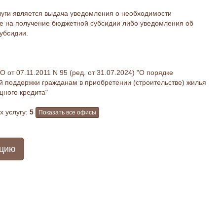
луги является выдача уведомления о необходимости
ве на получение бюджетной субсидии либо уведомления об
убсидии.
от 07.11.2011 N 95 (ред. от 31.07.2024) "О порядке
й поддержки гражданам в приобретении (строительстве) жилья
щного кредита"
 услугу:
5
Показать все офисы
ацию