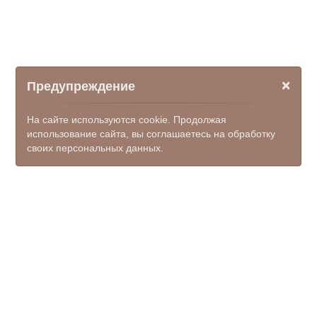
×
Предупреждение
На сайте используются cookie. Продолжая
использование сайта, вы соглашаетесь на обработку
своих персональных данных.
© ООО НПФ "КОМЭКС", 2026
kamensk-mfc@donpac.ru
+7(86365) 7-51-35; 7-50-23; 7-
50-62, единый номер 122