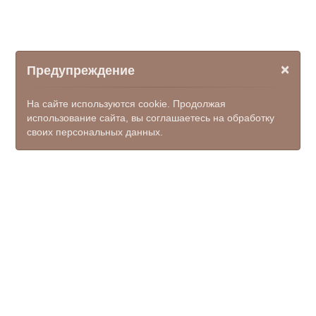
×
Предупреждение
На сайте используются cookie. Продолжая
использование сайта, вы соглашаетесь на обработку
своих персональных данных.
© ООО НПФ "КОМЭКС", 2026
kamensk-mfc@donpac.ru
+7(86365) 7-51-35; 7-50-23; 7-
50-62, единый номер 122
(доб.7)