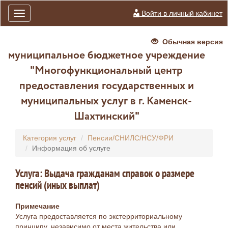
Войти в личный кабинет
Toggle
navigation
Обычная версия
муниципальное бюджетное учреждение
"Многофункциональный центр
предоставления государственных и
муниципальных услуг в г. Каменск-
Шахтинский"
Категория услуг
Пенсии/СНИЛС/НСУ/ФРИ
Информация об услуге
Услуга: Выдача гражданам справок о размере
пенсий (иных выплат)
Примечание
Услуга предоставляется по экстерриториальному
принципу, независимо от места жительства или