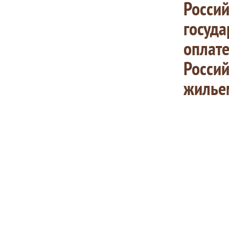
Росси
госуда
оплат
Росси
жилье