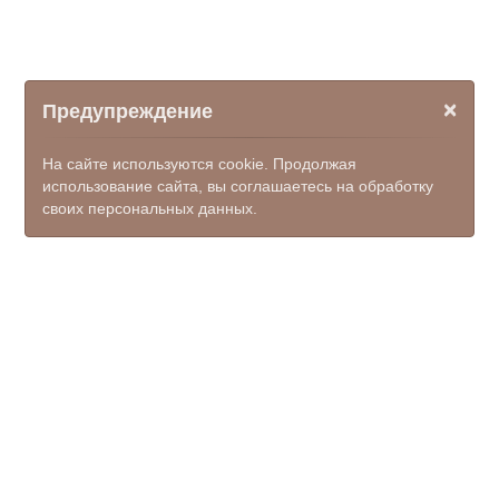
×
Предупреждение
На сайте используются cookie. Продолжая
использование сайта, вы соглашаетесь на обработку
своих персональных данных.
© ООО НПФ "КОМЭКС", 2026
kamensk-mfc@donpac.ru
+7(86365) 7-51-35; 7-50-23; 7-
50-62, единый номер 122
(доб.7)