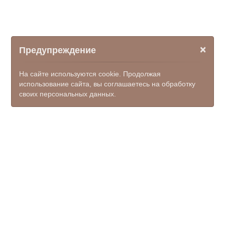
×
Предупреждение
На сайте используются cookie. Продолжая
использование сайта, вы соглашаетесь на обработку
своих персональных данных.
© ООО НПФ "КОМЭКС", 2026
kamensk-mfc@donpac.ru
+7(86365) 7-51-35; 7-50-23; 7-
50-62, единый номер 122
(доб.7)